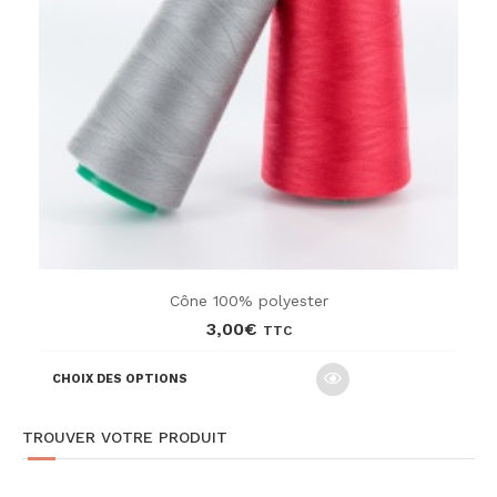
Cône 100% polyester
3,00
€
TTC
Ce
CHOIX DES OPTIONS
produit
a
plusieurs
TROUVER VOTRE PRODUIT
variations.
Les