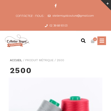
atelierroyalcouture@gmail.com
CONTACTEZ - NOUS :
02 38 68 93 03
0
ACCUEIL
/
PRODUIT MÉTRIQUE
/
2500
2500