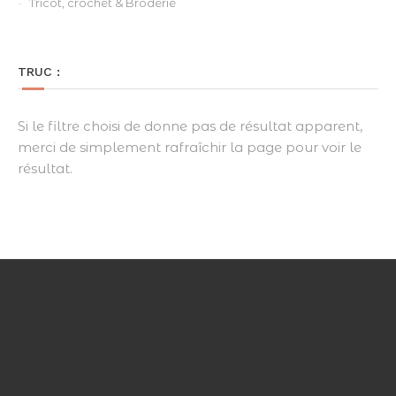
Tricot, crochet & Broderie
TRUC :
Si le filtre choisi de donne pas de résultat apparent,
merci de simplement rafraîchir la page pour voir le
résultat.