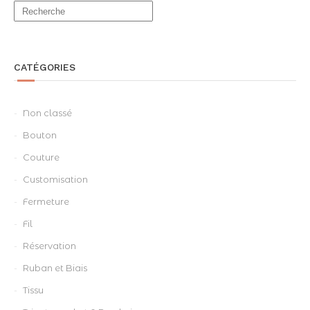
options
peuvent
être
choisies
sur
la
CATÉGORIES
page
du
produit
Non classé
Bouton
Couture
Customisation
Fermeture
Fil
Réservation
Ruban et Biais
Tissu