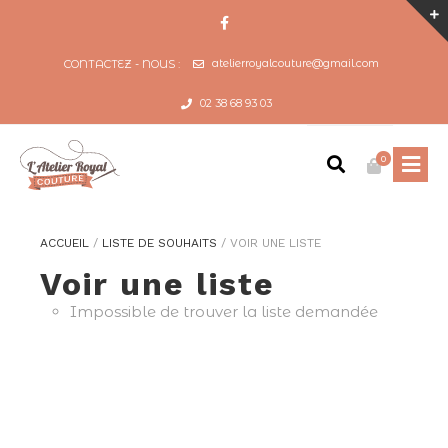
atelierroyalcouture@gmail.com
CONTACTEZ - NOUS :
02 38 68 93 03
0
ACCUEIL
/
LISTE DE SOUHAITS
/
VOIR UNE LISTE
Voir une liste
Impossible de trouver la liste demandée