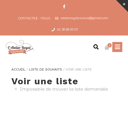
atelierroyalcouture@gmail.com
CONTACTEZ - NOUS :
02 38 68 93 03
0
ACCUEIL
/
LISTE DE SOUHAITS
/
VOIR UNE LISTE
Voir une liste
Impossible de trouver la liste demandée