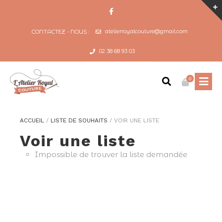
atelierroyalcouture@gmail.com
CONTACTEZ - NOUS :
02 38 68 93 03
0
ACCUEIL
/
LISTE DE SOUHAITS
/
VOIR UNE LISTE
Voir une liste
Impossible de trouver la liste demandée