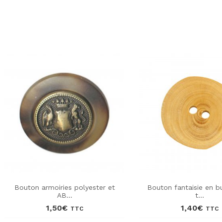
Bouton armoiries polyester et
Bouton fantaisie en b
AB...
t...
1,50
€
1,40
€
TTC
TTC