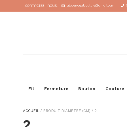
atelierroyalcouture@gmail.com
CONTACTEZ - NOUS :
Fil
Fermeture
Bouton
Couture
ACCUEIL
/
PRODUIT DIAMÈTRE (CM)
/
2
2