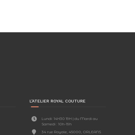
L’ATELIER ROYAL COUTURE
Lundi: 14H30 19H | du Mardi au
Samedi : 10h-19h
34 rue Royale, 45000, ORLEANS