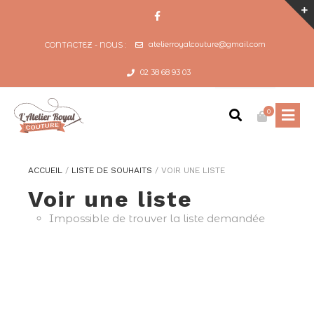
atelierroyalcouture@gmail.com
CONTACTEZ - NOUS :
02 38 68 93 03
0
ACCUEIL
/
LISTE DE SOUHAITS
/
VOIR UNE LISTE
Voir une liste
Impossible de trouver la liste demandée