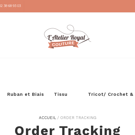
02 38 68 93 03
Ruban et Biais
Tissu
Tricot/ Crochet &
ACCUEIL
/
ORDER TRACKING
Broderie
Order Tracking