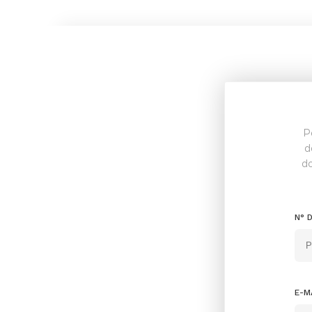
P
d
do
N° 
E-M