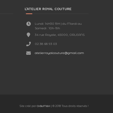
L’ATELIER ROYAL COUTURE
Lundi: 14H30 19H | du Mardi au
Samedi : 10h-19h
34 rue Royale, 45000, ORLEANS
02 38 68 93 03
atelierroyalcouture@gmail.com
Site créé par
| © 2018 Tous droits réservés !
OrBoM&H