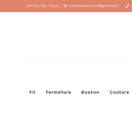
atelierroyalcouture@gmail.com
CONTACTEZ - NOUS :
Fil
Fermeture
Bouton
Couture