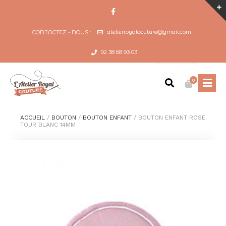
atelierroyalcouture@gmail.com
CONTACTEZ - NOUS :
02 38 68 93 03
0
ACCUEIL
/
BOUTON
/
BOUTON ENFANT
/
BOUTON ENFANT ROSE
TOUR BLANC 14MM