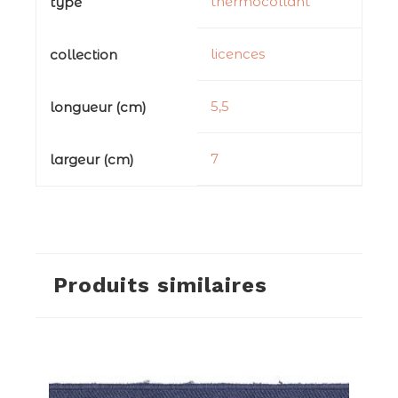
thermocollant
type
licences
collection
5,5
longueur (cm)
7
largeur (cm)
Produits similaires