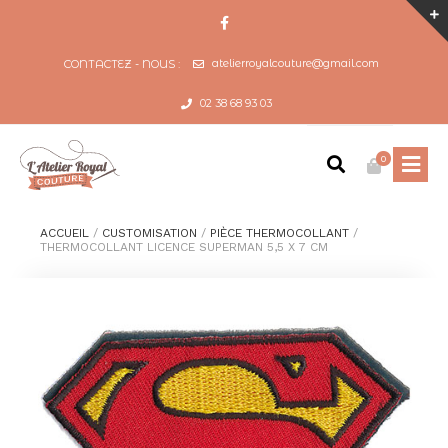
atelierroyalcouture@gmail.com
CONTACTEZ - NOUS :
02 38 68 93 03
0
ACCUEIL
/
CUSTOMISATION
/
PIÈCE THERMOCOLLANT
/
THERMOCOLLANT LICENCE SUPERMAN 5,5 X 7 CM