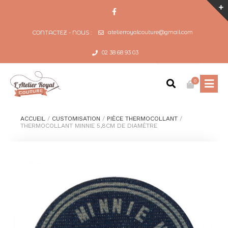
atelierroyalcouture@gmail.com
CONTACTEZ - NOUS :
02 38 68 93 03
0
ACCUEIL
/
CUSTOMISATION
/
PIÈCE THERMOCOLLANT
/
THERMOCOLLANT MINNIE 5,8CM DE DIAMÈTRE